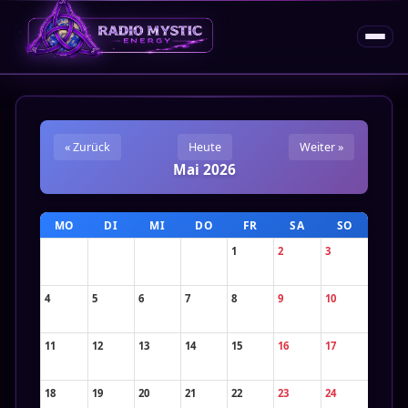
« Zurück
Heute
Weiter »
Mai 2026
MO
DI
MI
DO
FR
SA
SO
1
2
3
4
5
6
7
8
9
10
11
12
13
14
15
16
17
18
19
20
21
22
23
24