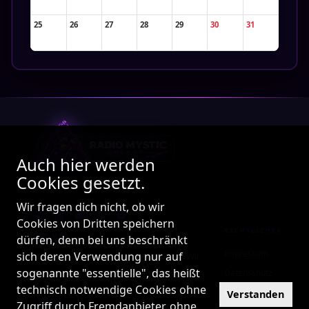
25
26
27
28
29
30
31
Auch hier werden
Cookies gesetzt.
Wir fragen dich nicht, ob wir
Cookies von Dritten speichern
RECHTLICHES
ÜBER UNS
dürfen, denn bei uns beschränkt
Impressum
sich deren Verwendung nur auf
24/7 Internetradio mit Herz und Seele. Wir
sogenannte "essentielle", das heißt
sind mehr als nur ein Radio – wir sind eine
Datenschutz
technisch notwendige Cookies ohne
Familie!
Kontakt
Verstanden
Zugriff durch Fremdanbieter, ohne
PARTNER