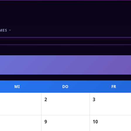
MES
MI
DO
FR
2
3
9
10