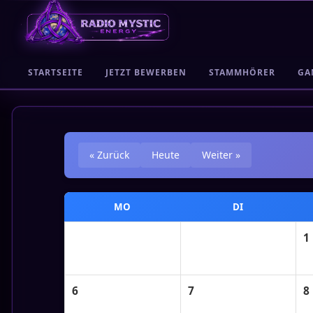
STARTSEITE
JETZT BEWERBEN
STAMMHÖRER
GA
« Zurück
Heute
Weiter »
MO
DI
1
6
7
8