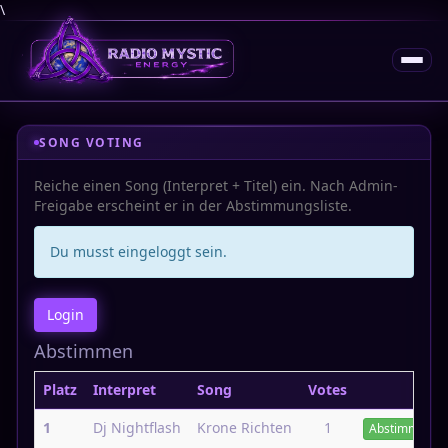
\
SONG VOTING
Reiche einen Song (Interpret + Titel) ein. Nach Admin-
Freigabe erscheint er in der Abstimmungsliste.
Du musst eingeloggt sein.
Login
Abstimmen
Platz
Interpret
Song
Votes
1
Dj Nightflash
Krone Richten
1
Abstimmen