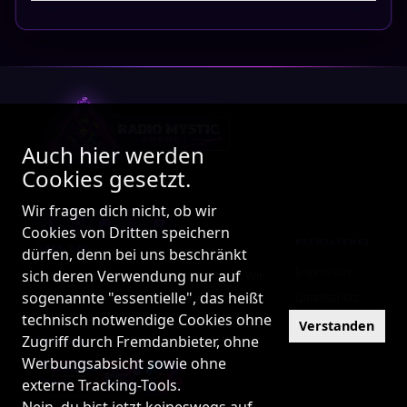
Auch hier werden
Cookies gesetzt.
Wir fragen dich nicht, ob wir
Cookies von Dritten speichern
RECHTLICHES
ÜBER UNS
dürfen, denn bei uns beschränkt
Impressum
sich deren Verwendung nur auf
24/7 Internetradio mit Herz und Seele. Wir
sogenannte "essentielle", das heißt
sind mehr als nur ein Radio – wir sind eine
Datenschutz
technisch notwendige Cookies ohne
Familie!
Kontakt
Verstanden
Zugriff durch Fremdanbieter, ohne
PARTNER
Werbungsabsicht sowie ohne
externe Tracking-Tools.