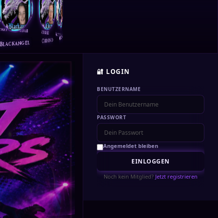
l
Elfe111
Ede1106
DJ-Nightflash
Delfinchen
Chrono
Blackangel
🔐 LOGIN
BENUTZERNAME
PASSWORT
Angemeldet bleiben
Noch kein Mitglied?
Jetzt registrieren