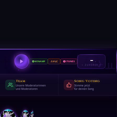
–
WINAMP
VLC
ITUNES
ᚇ
ᙹ
✧ ZUHÖRER ✧
Team
Song Voting
Unsere Moderatorinnen
Stimme jetzt
und Moderatoren
für deinen Song