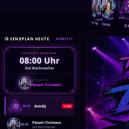
monsterboy71
Muecke
nuggisangel
Panart
Panart-Tinimaus
Phoenix
📺 SENDPLAN HEUTE
KOMPLETT ›
NÄCHSTE SENDUNG
08:00 Uhr
Die Wachmacher
MODERATOR
Panart-Tinimaus
AutoDJ
00:00
LIVE
Panart-Tinimaus
08:00
Die Wachmacher