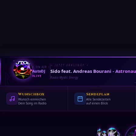
✧ JETZT ERKLINGT ✧
☾ ON AIR ☿
Sido feat. Andreas Bourani - Astrona
AutoDJ
ᚱ
᚟
LIVE
Radio Mystic Energy
Wunschbox
Sendeplan
Wunsch einreichen
Alle Sendezeiten
Dein Song im Radio
auf einen Blick