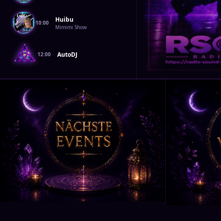
Huibu
10:00
Mimimi Show
AutoDJ
12:00
📅 NÄCHSTE EVENTS