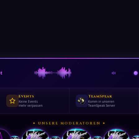
ut
Events
TeamSpeak
Keine Events
Komm in unseren
mehr verpassen
TeamSpeak Server
✦ UNSERE MODERATOREN ✦