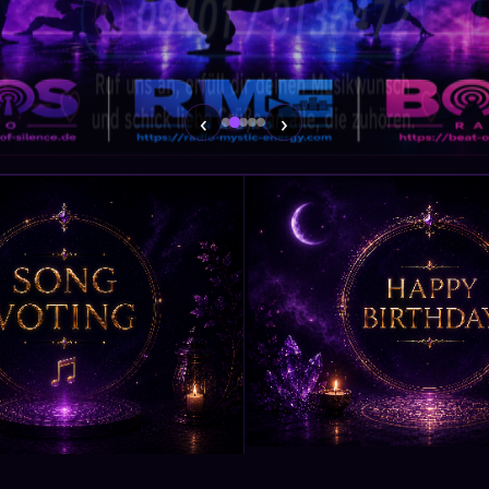
‹
›
🎂 GEBURTSTAGE