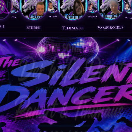
Giftzwerg1405
Hoschi
Gernot
Huibu
Fireman
Fantasygir
Met1
R-M-E
Vampirgirl2
Sterni
Tinimaus