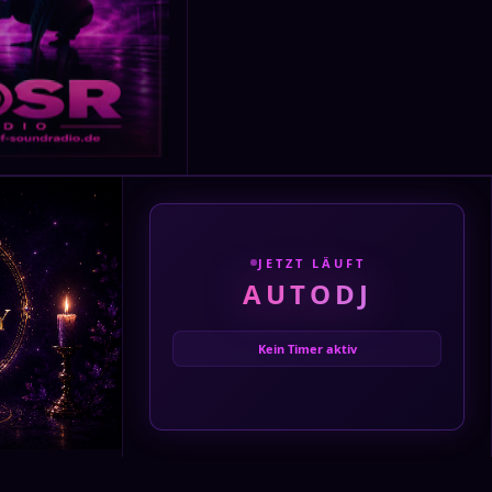
JETZT LÄUFT
AUTODJ
Kein Timer aktiv