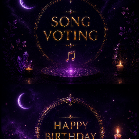
KOMMENDE TERMINE
📅 Keine kommenden Events.
🎵 SONG VOTING
TOP ABSTIMMUNGEN
Krone Richten
2
🥇
Dj Nightflash
VOTES
Alle Songs &
abstimmen →