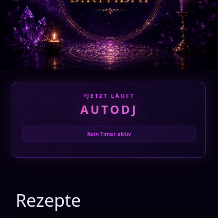
🎂 GEBURTSTAGE
DIESEN MONAT
JETZT LÄUFT
AUTODJ
Wolfi
🎂
W
28. Aug
Kein Timer aktiv
Rezepte