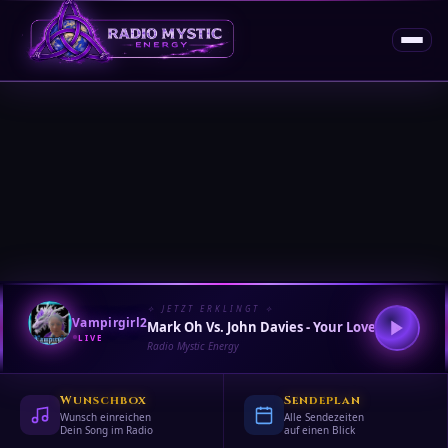
✧ JETZT ERKLINGT ✧
Vampirgirl2
Mark Oh Vs. John Davies - Your Love
LIVE
Radio Mystic Energy
Wunschbox
Sendeplan
Wunsch einreichen
Alle Sendezeiten
Dein Song im Radio
auf einen Blick