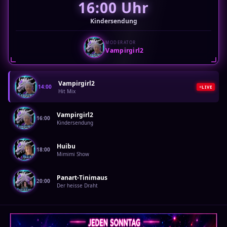
16:00 Uhr
Kindersendung
MODERATOR
Vampirgirl2
Vampirgirl2
14:00
LIVE
Hit Mix
Vampirgirl2
16:00
Kindersendung
Huibu
18:00
Mimimi Show
Panart-Tinimaus
20:00
Der heisse Draht